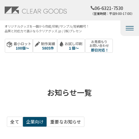
06-6321-7530
（営業時間：平日9:00-17:00）
オリジナルグッズを​一個から​作成/印刷/サンプル/短納期可！​
品質と​対応力で​選ぶなら​クリアグッズ.jp / (株)プレセン
お知らせ一覧
全て
企業向け
重要なお知らせ