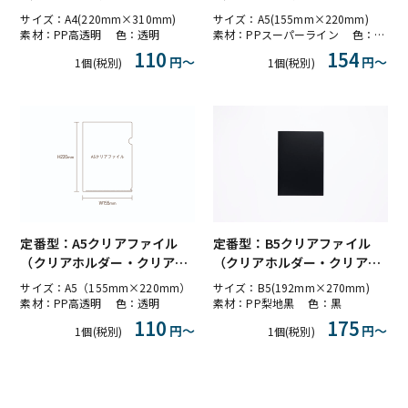
ォルダー）PP高透明
ォルダー）PPスーパーライン
サイズ：A4(220mm×310mm)
サイズ：A5(155mm×220mm)
素材：PP高透明 色：透明
素材：PPスーパーライン 色：ライン透明
110
154
円〜
円〜
1個(税別)
1個(税別)
定番型：A5クリアファイル
定番型：B5クリアファイル
（クリアホルダー・クリアフ
（クリアホルダー・クリアフ
ォルダー）PP高透明
ォルダー）PP梨地黒 不透明
サイズ：A5（155mm×220mm）
サイズ：B5(192mm×270mm)
素材：PP高透明 色：透明
素材：PP梨地黒 色：黒
110
175
円〜
円〜
1個(税別)
1個(税別)