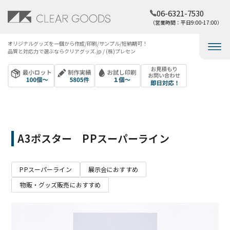
06-6321-7530
（営業時間：平日9:00-17:00）
オリジナルグッズを​一個から​作成/印刷/サンプル/短納期可！​
品質と​対応力で​選ぶなら​クリアグッズ.jp / (株)プレセン
A3ポスター PPスーパーライン
PPスーパーライン
展示会におすすめ
物販・グッズ販売におすすめ