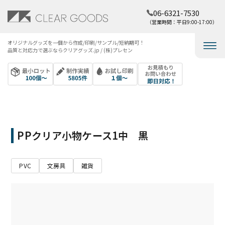
06-6321-7530
（営業時間：平日9:00-17:00）
オリジナルグッズを​一個から​作成/印刷/サンプル/短納期可！​
品質と​対応力で​選ぶなら​クリアグッズ.jp / (株)プレセン
PPクリア小物ケース1中 黒
PVC
文房具
雑貨