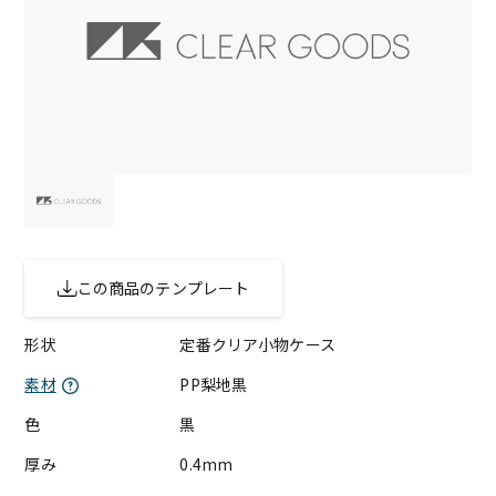
この商品のテンプレート
形状
定番クリア小物ケース
素材
PP梨地黒
色
黒
厚み
0.4mm