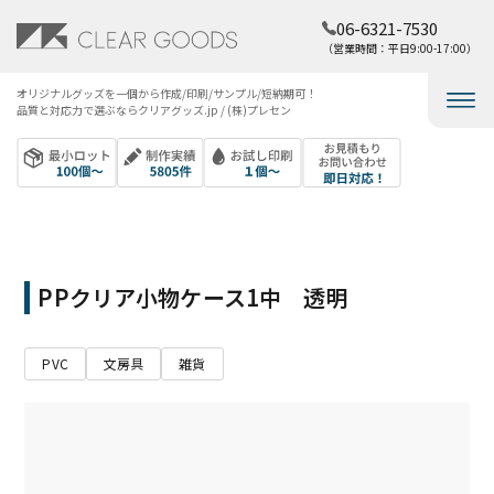
06-6321-7530
（営業時間：平日9:00-17:00）
オリジナルグッズを​一個から​作成/印刷/サンプル/短納期可！​
品質と​対応力で​選ぶなら​クリアグッズ.jp / (株)プレセン
PPクリア小物ケース1中 透明
PVC
文房具
雑貨