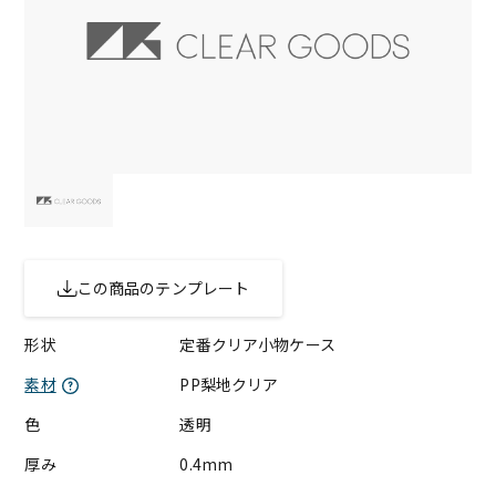
この商品のテンプレート
形状
定番クリア小物ケース
素材
PP梨地クリア
色
透明
厚み
0.4mm