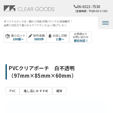
06-6321-7530
（営業時間：平日9:00-17:00）
オリジナルグッズを​一個から​作成/印刷/サンプル/短納期可！​
品質と​対応力で​選ぶなら​クリアグッズ.jp / (株)プレセン
PVCクリアポーチ 白不透明
（97mm×85mm×60mm）
PVC
推し活におすすめ
雑貨