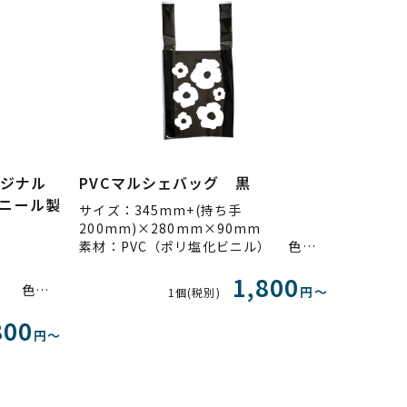
リジナル
PVCマルシェバッグ 黒
ニール製
サイズ：345mm+(持ち手
200mm)×280mm×90mm
素材：PVC（ポリ塩化ビニル） 色：黒
1,800
素材：PVC（ポリ塩化ビニル） 色：白不透明
円〜
1個(税別)
800
円〜