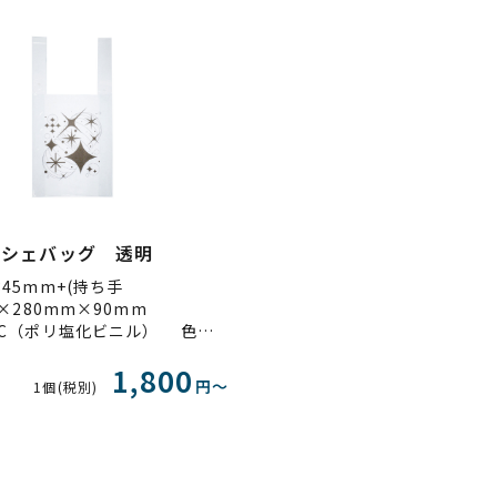
ルシェバッグ 透明
45mm+(持ち手
)×280mm×90mm
素材：PVC（ポリ塩化ビニル） 色：透明
1,800
円〜
1個(税別)