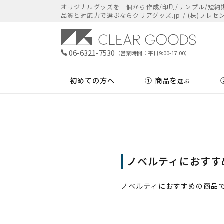
オリジナルグッズを​一個から​作成/印刷/サンプル/短納期
品質と​対応力で​選ぶなら​クリアグッズ.jp / (株)プレセ
06-6321-7530
（営業時間：平日9:00-17:00）
初めての方へ
① 商品を
選ぶ
ノベルティにおすす
ノベルティにおすすめの商品