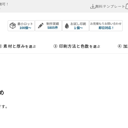
可！​
無料テンプレート
ン
② 素材と厚み
③ 印刷方法と色数
④ 
を選ぶ
を選ぶ
め
です。