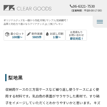
06-6321-7530
（営業時間：平日9:00-17:00）
オリジナルグッズを​一個から​作成/印刷/サンプル/短納期可！​
品質と​対応力で​選ぶなら​クリアグッズ.jp / (株)プレセン
梨地黒
収納用ケースの三方背ケースなど繰り返し使うケースによく使
用する材料です。乳白色の表面がサラサラした素材で、すり硝
子をイメージしていただくとわかりやすいかと思います。 キズ