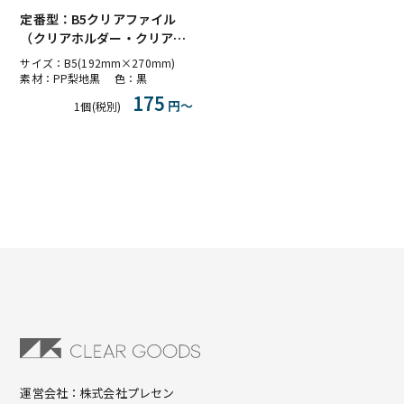
定番型：B5クリアファイル
（クリアホルダー・クリアフ
ォルダー）PP梨地黒 不透明
サイズ：B5(192mm×270mm)
素材：PP梨地黒 色：黒
175
円〜
1個(税別)
運営会社：株式会社プレセン