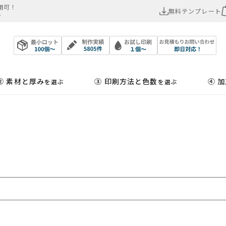
可！​
無料テンプレート
ン
② 素材と厚み
③ 印刷方法と色数
④ 
を選ぶ
を選ぶ