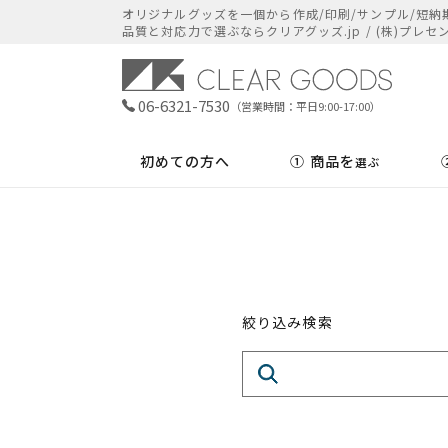
オリジナルグッズを​一個から​作成/印刷/サンプル/短納期
品質と​対応力で​選ぶなら​クリアグッズ.jp / (株)プレセ
06-6321-7530
（営業時間：平日9:00-17:00）
初めての方へ
① 商品を
選ぶ
絞り込み検索