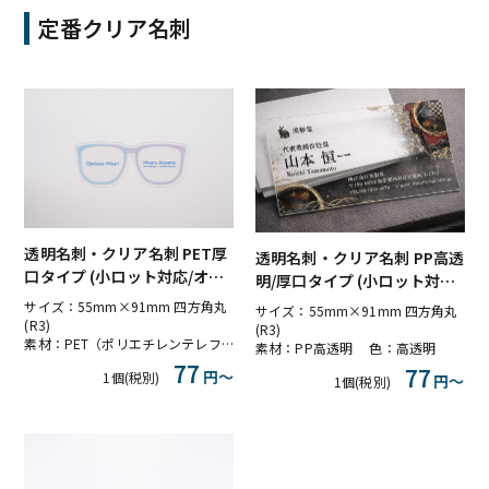
定番クリア名刺
透明名刺・クリア名刺 PET厚
透明名刺・クリア名刺 PP高透
口タイプ (小ロット対応/オリ
明/厚口タイプ (小ロット対応/
ジナル形状可)
オリジナル形状可)
サイズ：55mm×91mm 四方角丸
サイズ：55mm×91mm 四方角丸
(R3)
(R3)
素材：PET（ポリエチレンテレフタレート） 色：高透明
素材：PP高透明 色：高透明
77
77
円〜
1個(税別)
円〜
1個(税別)