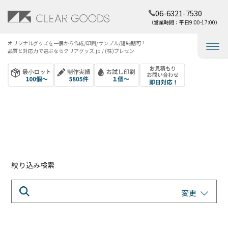
06-6321-7530
（営業時間：平日9:00-17:00）
オリジナルグッズを​一個から​作成/印刷/サンプル/短納期可！​
品質と​対応力で​選ぶなら​クリアグッズ.jp / (株)プレセン
絞り込み検索
変更