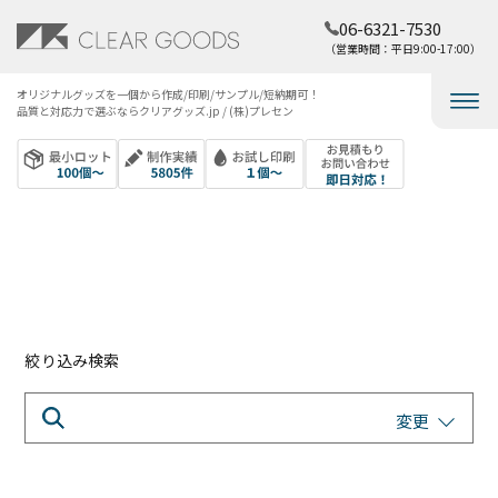
06-6321-7530
（営業時間：平日9:00-17:00）
オリジナルグッズを​一個から​作成/印刷/サンプル/短納期可！​
品質と​対応力で​選ぶなら​クリアグッズ.jp / (株)プレセン
絞り込み検索
変更