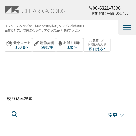
06-6321-7530
（営業時間：平日9:00-17:00）
オリジナルグッズを​一個から​作成/印刷/サンプル/短納期可！​
品質と​対応力で​選ぶなら​クリアグッズ.jp / (株)プレセン
絞り込み検索
変更