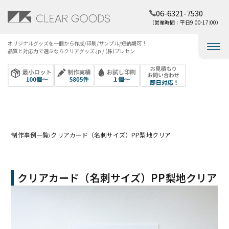
06-6321-7530
（営業時間：平日9:00-17:00）
オリジナルグッズを​一個から​作成/印刷/サンプル/短納期可！​
品質と​対応力で​選ぶなら​クリアグッズ.jp / (株)プレセン
制作事例一覧
›
クリアカード（名刺サイズ）PP梨地クリア
クリアカード（名刺サイズ）PP梨地クリア