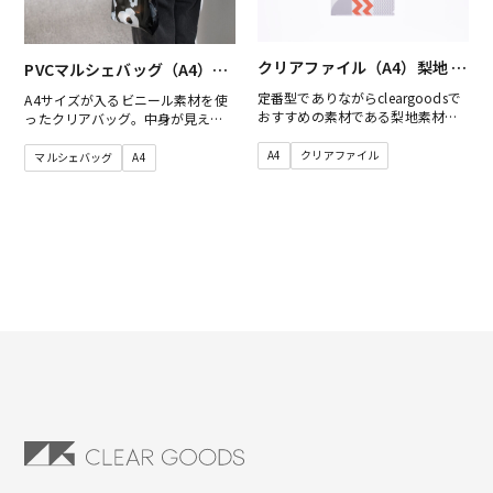
クリアファイル（A4）梨地 す
PVCマルシェバッグ（A4）梨
りガラス調
地黒
定番型でありながらcleargoodsで
A4サイズが入るビニール素材を使
おすすめの素材である梨地素材を
ったクリアバッグ。中身が見える
使用することでしっかりとした厚
という特徴があり、防水性が高く
みかつ品の良い手触りで、他には
柔らかい素材です。他にはないデ
A4
クリアファイル
マルシェバッグ
A4
ないデザインのクリアファイルを
ザインのクリアマルシェバッグを
制作することができます。
制作することができます。