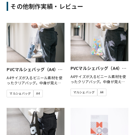
その他制作実績・レビュー
PVCマルシェバッグ（A4）梨
PVCマルシェバッグ（A4）梨
地白
地透明
A4サイズが入るビニール素材を使
A4サイズが入るビニール素材を使
ったクリアバッグ。中身が見える
ったクリアバッグ。中身が見える
という特徴があり、防水性が高く
という特徴があり、防水性が高く
柔らかい素材です。他にはないデ
マルシェバッグ
A4
柔らかい素材です。他にはないデ
マルシェバッグ
A4
ザインのクリアマルシェバッグを
ザインのクリアマルシェバッグを
制作することができます。
制作することができます。