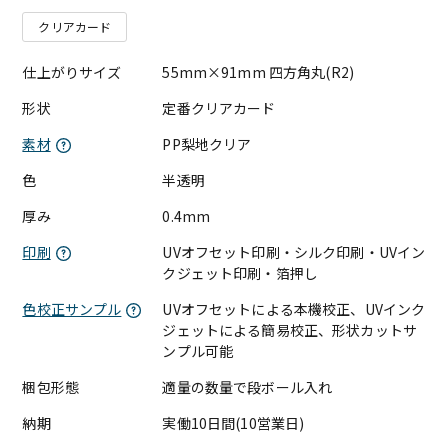
クリアカード
仕上がりサイズ
55mm×91mm 四方角丸(R2)
形状
定番クリアカード
素材
PP梨地クリア
色
半透明
厚み
0.4mm
印刷
UVオフセット印刷・シルク印刷・UVイン
クジェット印刷・箔押し
色校正サンプル
UVオフセットによる本機校正、UVインク
ジェットによる簡易校正、形状カットサ
ンプル可能
梱包形態
適量の数量で段ボール入れ
納期
実働10日間(10営業日)