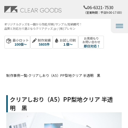
06-6321-7530
（営業時間：平日9:00-17:00）
オリジナルグッズを​一個から​作成/印刷/サンプル/短納期可！​
品質と​対応力で​選ぶなら​クリアグッズ.jp / (株)プレセン
制作事例一覧
›
クリアしおり（A5）PP梨地クリア 半透明 黒
クリアしおり（A5）PP梨地クリア 半透
明 黒