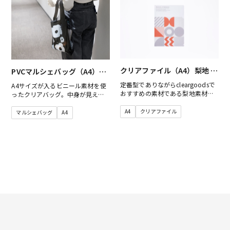
クリアファイル（A4）梨地 す
PVCマルシェバッグ（A4）梨
りガラス調
地黒
定番型でありながらcleargoodsで
A4サイズが入るビニール素材を使
おすすめの素材である梨地素材を
ったクリアバッグ。中身が見える
使用することでしっかりとした厚
という特徴があり、防水性が高く
みかつ品の良い手触りで、他には
柔らかい素材です。他にはないデ
A4
クリアファイル
マルシェバッグ
A4
ないデザインのクリアファイルを
ザインのクリアマルシェバッグを
制作することができます。
制作することができます。