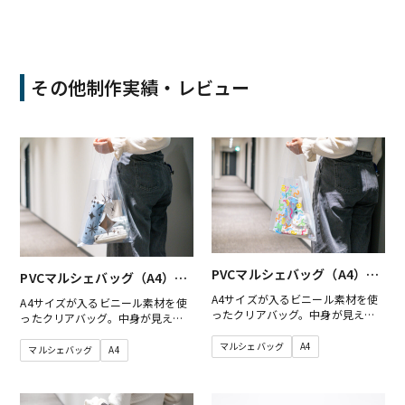
その他制作実績・レビュー
PVCマルシェバッグ（A4）梨
PVCマルシェバッグ（A4）梨
地白
地透明
A4サイズが入るビニール素材を使
A4サイズが入るビニール素材を使
ったクリアバッグ。中身が見える
ったクリアバッグ。中身が見える
という特徴があり、防水性が高く
という特徴があり、防水性が高く
柔らかい素材です。他にはないデ
マルシェバッグ
A4
柔らかい素材です。他にはないデ
マルシェバッグ
A4
ザインのクリアマルシェバッグを
ザインのクリアマルシェバッグを
制作することができます。
制作することができます。