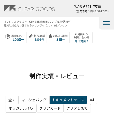
06-6321-7530
（営業時間：平日9:00-17:00）
オリジナルグッズを​一個から​作成/印刷/サンプル/短納期可！​
品質と​対応力で​選ぶなら​クリアグッズ.jp / (株)プレセン
制作実績・レビュー
全て
マルシェバッグ
ドキュメントケース
A4
オリジナル形状
クリアカード
クリアしおり