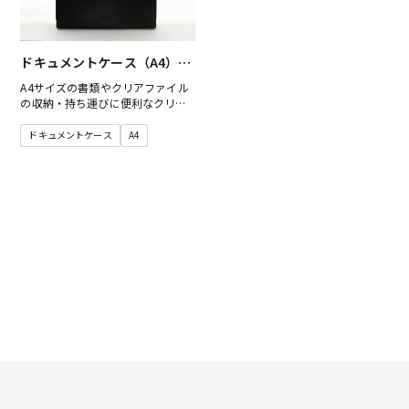
ど、さまざまな場面で活躍しま
す。
ドキュメントケース（A4）PP
梨地黒
A4サイズの書類やクリアファイル
の収納・持ち運びに便利なクリア
ケース（ドキュメントケース）で
す。
ドキュメントケース
A4
素材から質感にこだわった弊社の
素材でお作りいただけます。
印刷や箔押しを施すことで、より
シックで高級感を演出でき、オフ
ィス、学校、イベントや講習会な
ど、さまざまな場面で活躍しま
す。