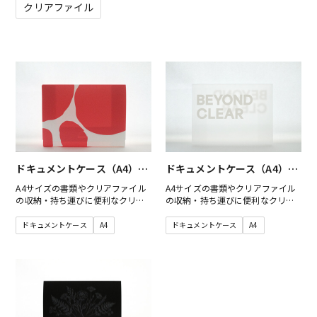
クリアファイル
ドキュメントケース（A4）PP
ドキュメントケース（A4）PP
梨地白
梨地クリア
A4サイズの書類やクリアファイル
A4サイズの書類やクリアファイル
の収納・持ち運びに便利なクリア
の収納・持ち運びに便利なクリア
ケース（ドキュメントケース）で
ケース（ドキュメントケース）で
す。
す。
ドキュメントケース
A4
ドキュメントケース
A4
素材から質感にこだわった弊社の
素材から質感にこだわった弊社自
素材でお作りいただけます。
慢の素材でお作りいただけます。
白地の素材にデザインがよく映え
印刷や箔押しを施すことで、より
ます。
シックで高級感を演出でき、オフ
印刷や箔押しを施すことで、より
ィス、学校、イベントや講習会な
シックで高級感を演出でき、オフ
ど、さまざまな場面で活躍しま
ィス、学校、イベントや講習会な
す。