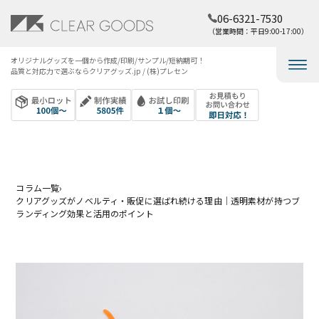
06-6321-7530
（営業時間：平日9:00-17:00）
オリジナルグッズを​一個から​作成/印刷/サンプル/短納期可！​
品質と​対応力で​選ぶなら​クリアグッズ.jp / (株)プレセン
コラム一覧
›
クリアグッズがノベルティ・販促に選ばれ続ける理由｜透明素材が持つブ
ランディング効果と活用のポイント