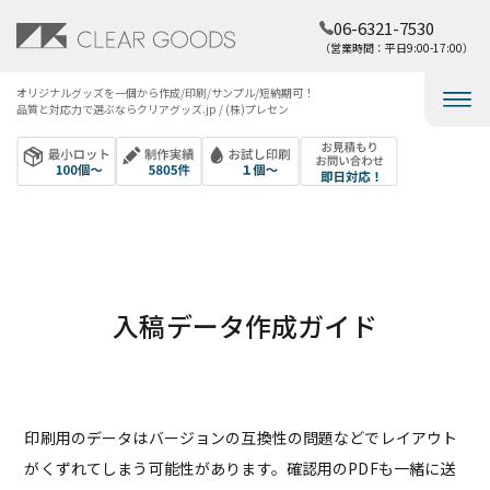
06-6321-7530
（営業時間：平日9:00-17:00）
オリジナルグッズを​一個から​作成/印刷/サンプル/短納期可！​
品質と​対応力で​選ぶなら​クリアグッズ.jp / (株)プレセン
入稿データ作成ガイド
印刷用のデータはバージョンの互換性の問題などでレイアウト
がくずれてしまう可能性があります。確認用のPDFも一緒に送