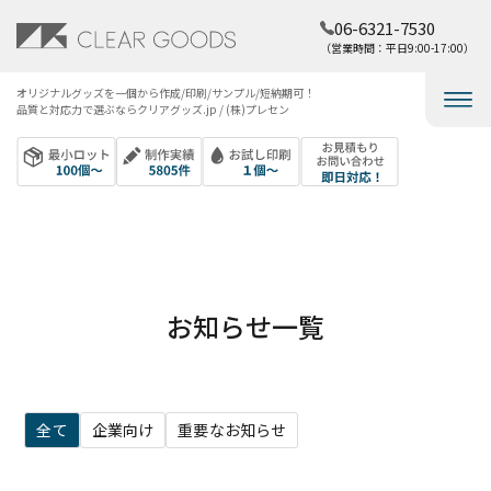
06-6321-7530
（営業時間：平日9:00-17:00）
オリジナルグッズを​一個から​作成/印刷/サンプル/短納期可！​
品質と​対応力で​選ぶなら​クリアグッズ.jp / (株)プレセン
お知らせ一覧
全て
企業向け
重要なお知らせ