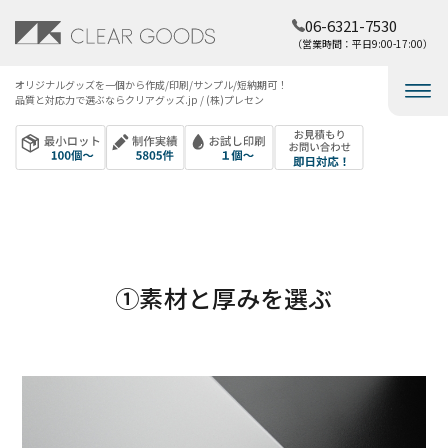
06-6321-7530
（営業時間：平日9:00-17:00）
オリジナルグッズを​一個から​作成/印刷/サンプル/短納期可！​
品質と​対応力で​選ぶなら​クリアグッズ.jp / (株)プレセン
①素材と厚みを選ぶ