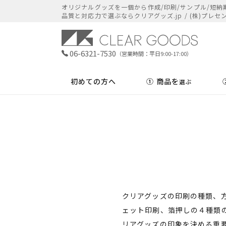
オリジナルグッズを​一個から​作成/印刷/サンプル/短納期
品質と​対応力で​選ぶなら​クリアグッズ.jp / (株)プレセ
06-6321-7530
（営業時間：平日9:00-17:00）
初めての方へ
① 商品を
選ぶ
クリアグッズの印刷の種類、方
ェット印刷、箔押しの４種類
リアグッズの印象を決める重