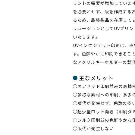
リントの需要が増加していま
を必要とせず、版を作成する
るため、最終製品を在庫して
リューションとしてUVプリ
いたします。
UVインクジェット印刷は、
す。色鮮やかに印刷できるこ
なアクリルキーホルダーの製
主なメリット
◯オフセット印刷並みの高精
◯多様な素材への印刷、多少
◯版代が発生せず、色数の多
◯超少量ロット向き（印刷ダ
◯シルク印刷並の​色鮮やかな​
◯版代が​発生しない