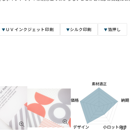
ＵＶインクジェット印刷
シルク印刷
箔押し
▼
▼
▼