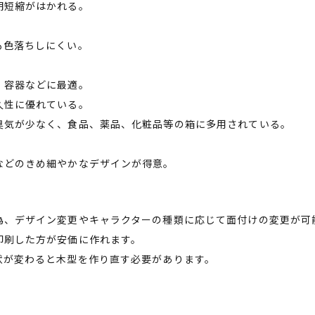
期短縮がはかれる。
も色落ちしにくい。
、容器などに最適。
久性に優れている。
臭気が少なく、食品、薬品、化粧品等の箱に多用されている。
どの​きめ細やかな​デザインが​得意。
為、デザイン変更やキャラクターの種類に応じて面付けの変更が可
印刷した方が安価に作れます。
状が変わると木型を作り直す必要があります。