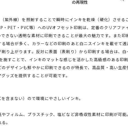
UV（紫外線）を照射することで瞬時にインキを乾燥（硬化）させる
P・PET・PVC等）へのUVオフセット印刷は、定番のクリアフ
のできない透明な素材に印刷できることが最大の魅力です。また印
する場合が多く、カラーなどの印刷のあと白ニスインキを載せて透
が刷り上がります。反対に表面（表刷り）から印刷する場合は、白
刷を施すことで、インキのマットな感じを活かした高級感のある印
どのデザインも鮮やかに印刷できるのが特長で、高品質・高い生産
リアグッズを提供することが可能です。
Cを含まない）ので環境にやさしいインキ。
紙やフィルム、プラスチック、塩ビなど非吸収性素材に印刷が可能
れる。