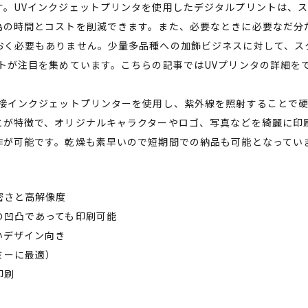
す。UVインクジェットプリンタを使用したデジタルプリントは、
為の時間とコストを削減できます。また、必要なときに必要なだ分
おく必要もありません。少量多品種への加飾ビジネスに対して、ス
ントが注目を集めています。こちらの記事ではUVプリンタの詳細を
直接インクジェットプリンターを使用し、紫外線を照射することで
とが特徴で、オリジナルキャラクターやロゴ、写真などを綺麗に印
作が可能です。乾燥も素早いので短期間での納品も可能となってい
密さと高解像度
の凹凸であっても印刷可能
いデザイン向き
ミーに最適）
印刷