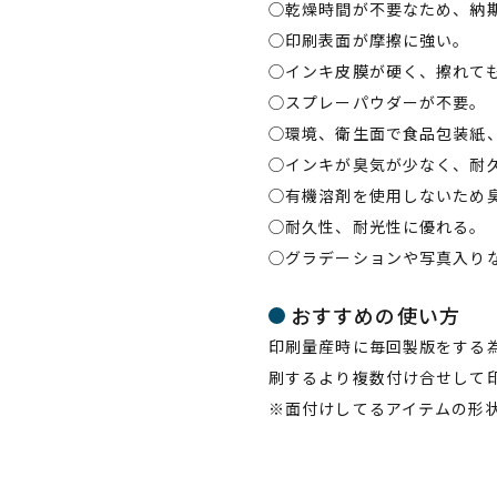
◯乾燥時間が不要なため、納
◯印刷表面が摩擦に強い。
◯インキ皮膜が硬く、擦れて
◯スプレーパウダーが不要。
◯環境、衛生面で食品包装紙
◯インキが臭気が少なく、耐
◯有機溶剤を使用しないため
◯耐久性、​耐光性に​優れる。​
◯グラデーションや​写真入りな
おすすめの使い方
印刷量産時に毎回製版をする
刷するより複数付け合せして
※面付けしてるアイテムの形