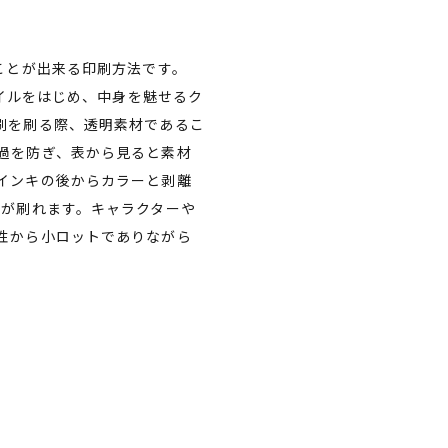
ことが出来る印刷方法です。
ァイルをはじめ、中身を魅せるク
刷を刷る際、透明素材であるこ
過を防ぎ、表から見ると素材
インキの後からカラーと剥離
刷が刷れます。キャラクターや
性から小ロットでありながら
。