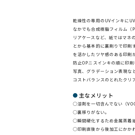
乾燥性の専用のUVインキに
なかでも合成樹脂フィルム（P
リアケースなど、紙ではマネ
とから基本的に裏刷りで印刷
を活かしたツヤ感のある印刷
防止OPニスインキの順に印
写真、グラデーション表現な
コストバランスのとれたク
主なメリット
◯溶剤を一切含んでない（VO
◯裏移りがない。
◯瞬間硬化するため金属蒸着
◯印刷直後から後加工にかか