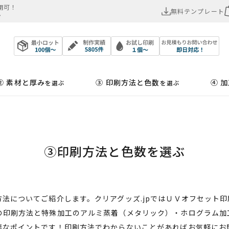
可！​
無料テンプレート
ン
② 素材と厚み
③ 印刷方法と色数
④ 
を選ぶ
を選ぶ
③印刷方法と色数を選ぶ
法についてご紹介します。クリアグッズ.jpではＵＶオフセット印
の印刷方法と特殊加工のアルミ蒸着（メタリック）・ホログラム加
要なポイントです！印刷方法でわからないことがあればお気軽にお