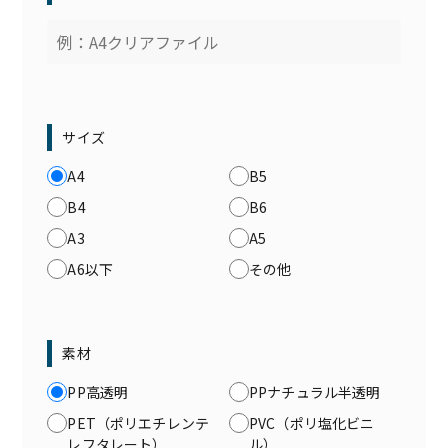
サイズ
A4
B5
B4
B6
A3
A5
A6以下
その他
素材
PP高透明
PPナチュラル半透明
PET（ポリエチレンテ
PVC（ポリ塩化ビニ
レフタレート）
ル）