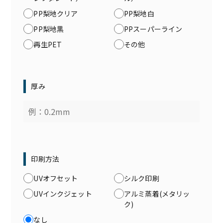
PP梨地クリア
PP梨地白
PP梨地黒
PPスーパーライン
再生PET
その他
厚み
印刷方法
UVオフセット
シルク印刷
UVインクジェット
アルミ蒸着(メタリッ
ク)
なし