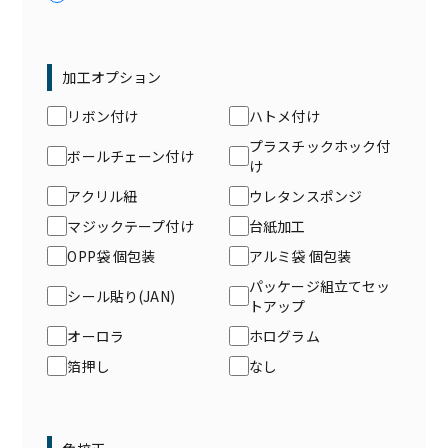
加工オプション
リボン付け
ハトメ付け
プラスチックホック付
ボールチェーン付け
け
アクリル紐
ウレタンスポンジ
マジックテープ付け
台紙加工
OPP袋 個包装
アルミ袋 個包装
パッケージ組立てセッ
シール貼り(JAN)
トアップ
オーロラ
ホログラム
箔押し
なし