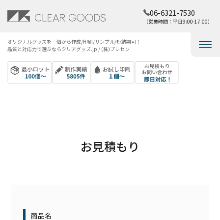
06-6321-7530
（営業時間：平日9:00-17:00）
オリジナルグッズを​一個から​作成/印刷/サンプル/短納期可！​
品質と​対応力で​選ぶなら​クリアグッズ.jp / (株)プレセン
お見積もり
商品名