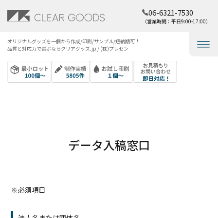
06-6321-7530
（営業時間：平日9:00-17:00）
オリジナルグッズを​一個から​作成/印刷/サンプル/短納期可！​
品質と​対応力で​選ぶなら​クリアグッズ.jp / (株)プレセン
データ入稿窓口
※必須項目
法人名または団体名