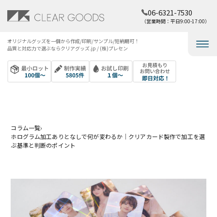
06-6321-7530
（営業時間：平日9:00-17:00）
オリジナルグッズを​一個から​作成/印刷/サンプル/短納期可！​
品質と​対応力で​選ぶなら​クリアグッズ.jp / (株)プレセン
コラム一覧
›
ホログラム加工ありとなしで何が変わるか｜クリアカード製作で加工を選
ぶ基準と判断のポイント