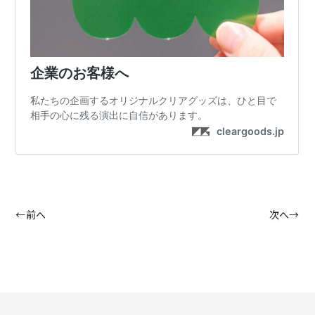
←前へ
次へ→