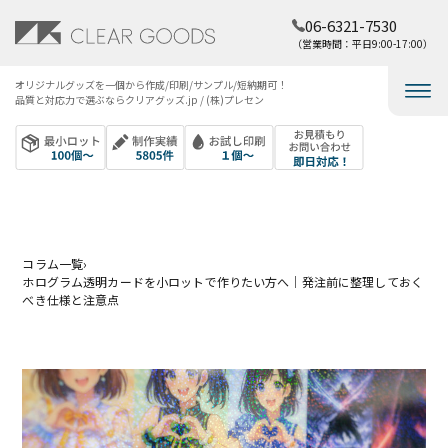
06-6321-7530
（営業時間：平日9:00-17:00）
オリジナルグッズを​一個から​作成/印刷/サンプル/短納期可！​
品質と​対応力で​選ぶなら​クリアグッズ.jp / (株)プレセン
コラム一覧
›
ホログラム透明カードを小ロットで作りたい方へ｜発注前に整理しておく
べき仕様と注意点